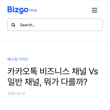
콘
텐
Toggle
츠
Naviga
검
로
색:
마케팅 인사이트
건
너
뛰
메시징 가이드
기
메시징 가이드
비즈고 활용팁
카카오톡 비즈니스 채널 Vs
일반 채널, 뭐가 다를까?
비즈고 홈
2026-02-17
뉴스레터 구독