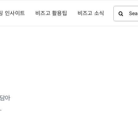
검
팅 인사이트
비즈고 활용팁
비즈고 소식
색:
 담아
.