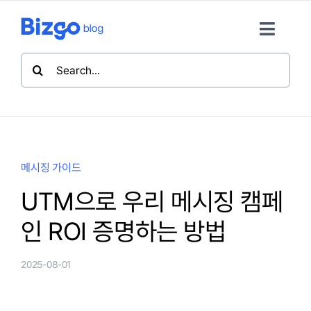
콘
텐
Toggle
츠
Naviga
검
로
색:
마케팅 인사이트
건
너
뛰
메시징 가이드
기
메시징 가이드
비즈고 활용팁
UTM으로 우리 메시징 캠페
인 ROI 증명하는 방법
비즈고 홈
2025-08-01
뉴스레터 구독