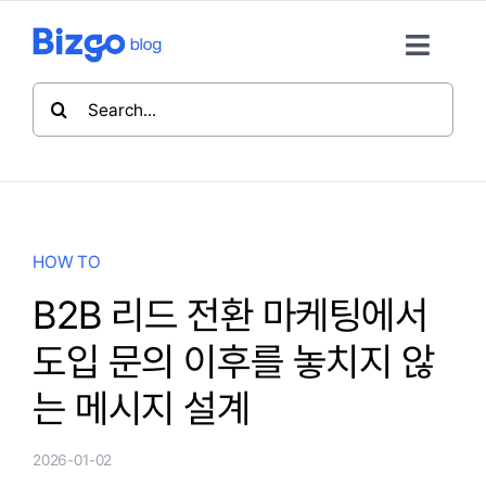
콘
텐
Toggle
츠
Naviga
검
로
색:
TREND
건
너
뛰
HOW TO
기
HOW TO
INSIDE
B2B 리드 전환 마케팅에서
도입 문의 이후를 놓치지 않
비즈고 홈
는 메시지 설계
뉴스레터 구독
2026-01-02