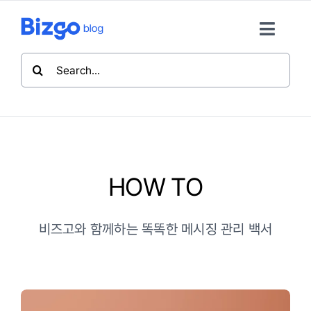
콘
텐
Toggle
츠
Naviga
검
로
색:
TREND
건
너
뛰
HOW TO
기
HOW TO
INSIDE
비즈고와 함께하는 똑똑한 메시징 관리 백서
비즈고 홈
뉴스레터 구독