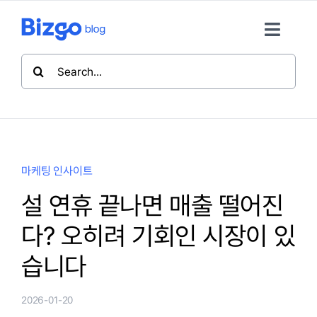
콘
텐
Toggle
츠
Naviga
검
로
색:
마케팅 인사이트
건
너
뛰
메시징 가이드
기
마케팅 인사이트
비즈고 활용팁
설 연휴 끝나면 매출 떨어진
다? 오히려 기회인 시장이 있
비즈고 홈
습니다
뉴스레터 구독
2026-01-20