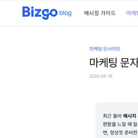
콘
텐
메시징 가이드
마케
츠
로
건
너
마케팅 인사이트
뛰
마케팅 문자
기
2025-09-16
최근 들어
메시지 
편함을 느낄 때 
면, 정성껏 준비