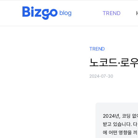
콘
텐
TREND
츠
로
건
너
TREND
뛰
노코드·로우
기
2024-07-30
2024년, 코딩 
받고 있습니다. 
에 어떤 영향을 