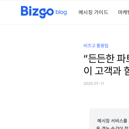
콘
텐
메시징 가이드
마케
츠
로
건
너
비즈고 활용팁
뛰
“든든한 파
기
이 고객과 
2025-07-11
메시징 서비스를 
을 겪는 순간이 