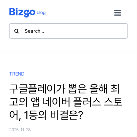
콘
텐
Toggle
츠
Naviga
검
로
색:
TREND
건
너
뛰
HOW TO
기
TREND
INSIDE
구글플레이가 뽑은 올해 최
고의 앱 네이버 플러스 스토
비즈고 홈
어, 1등의 비결은?
뉴스레터 구독
2025-11-28