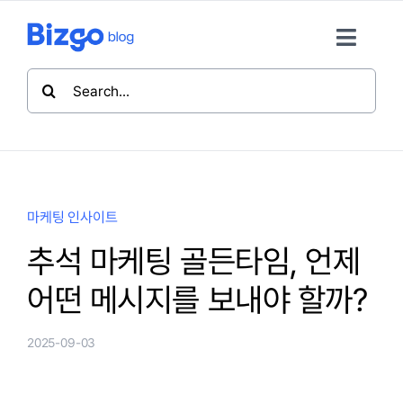
콘
텐
Toggle
츠
Naviga
검
로
색:
마케팅 인사이트
건
너
뛰
메시징 가이드
기
마케팅 인사이트
비즈고 활용팁
추석 마케팅 골든타임, 언제
어떤 메시지를 보내야 할까?
비즈고 홈
2025-09-03
뉴스레터 구독